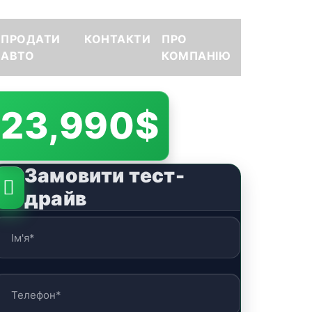
ПРОДАТИ
КОНТАКТИ
ПРО
АВТО
КОМПАНІЮ
23,990$
Замовити тест-
драйв