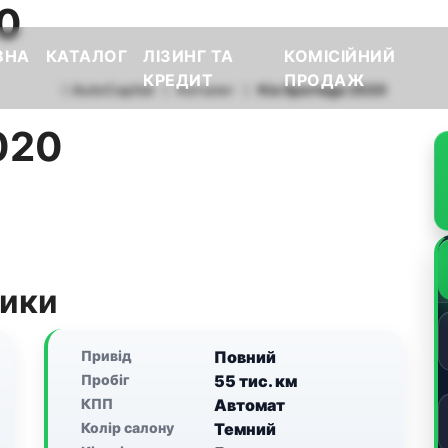
20
ВНА
КАТАЛОГ
ЛІЗИНГ ТА
КОМІСІЙНИЙ
КРЕДИТ
ПРОДАЖ
AutoCapital
Каталог
Kia Sportage 2020
020
тики
Привід
Повний
Пробіг
55 тис. км
КПП
Автомат
Колір салону
Темний