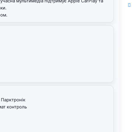
учасна мультимедіа підтримує Apple CarPlay та
ики.
ном.
 Парктронік
мат контроль