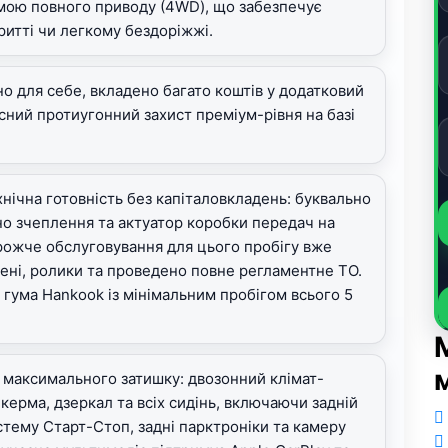
мою повного приводу (4WD), що забезпечує
ритті чи легкому бездоріжжі.
о для себе, вкладено багато коштів у додатковий
сний протиугонний захист преміум-рівня на базі
нічна готовність без капіталовкладень: буквально
но зчеплення та актуатор коробки передач на
орожче обслуговування для цього пробігу вже
емені, ролики та проведено повне регламентне ТО.
 гума Hankook із мінімальним пробігом всього 5
 максимального затишку: двозонний клімат-
 керма, дзеркал та всіх сидінь, включаючи задній
стему Старт-Стоп, задні парктроніки та камеру