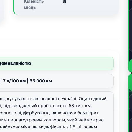
Кількість
5
місць
 домовленістю.
| 7 л/100 км | 55 000 км
і, купувався в автосалоні в Україні! Один єдиний
, підтверджений пробіг всього 53 тис. км.
 жодного підфарбування, включаючи бампери).
сним перламутровим кольором, який неймовірно
 найекономічніша модифікація з 1.6-літровим