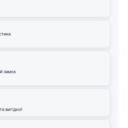
стика
ий замок
а вигідно!